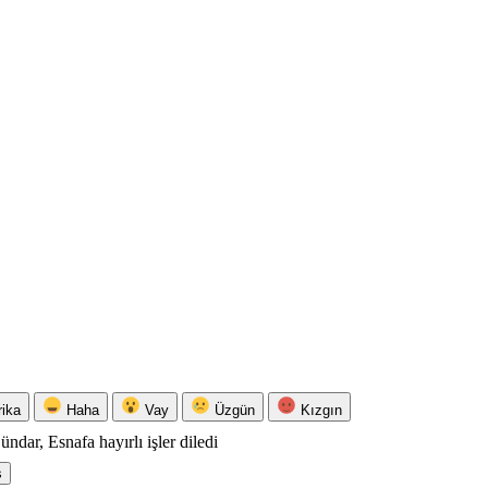
rika
Haha
Vay
Üzgün
Kızgın
ndar, Esnafa hayırlı işler diledi
ş