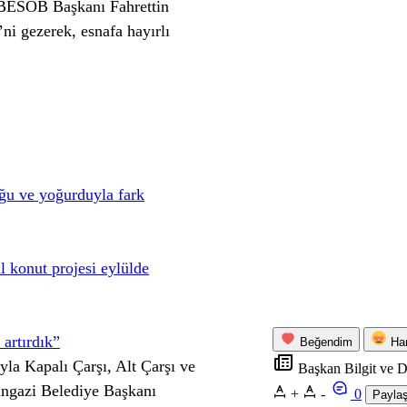
BESOB Başkanı Fahrettin
’ni gezerek, esnafa hayırlı
ğu ve yoğurduyla fark
 konut projesi eylülde
 artırdık”
Beğendim
Ha
ıyla Kapalı Çarşı, Alt Çarşı ve
Başkan Bilgit ve Dü
angazi Belediye Başkanı
+
-
0
Payla