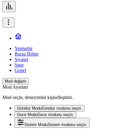
Yenişehir
Bursa Bölge
Siyaset
Spor
Genel
Mod değiştir
Mod Ayarları
Mod seçin, deneyimini kişiselleştirin.
Gündüz Modu
Gündüz modunu seçin.
Gece Modu
Gece modunu seçin.
Sistem Modu
Sistem modunu seçin.