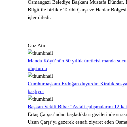
Osmangazi Belediye Başkanı Mustafa Dündar, 
Bilgit ile birlikte Tarihi Çarşı ve Hanlar Bölgesi
işler diledi.
Göz Atın
Manda Köyü’nün 50 yıllık üreticisi manda sucu
oluşturdu
Cumhurbaşkanı Erdoğan duyurdu: Kiralık sosyal
başlıyor
Başkan Vekili Biba: “Asfalt çalışmalarını 12 kat
Ertaş Çarşısı’ndan başladıkları gezilerinde sıras
Uzun Çarşı’yı gezerek esnafı ziyaret eden Osm