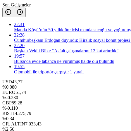
Son Gelişmeler
22:31
Manda Köyü’nün 50 yıllık üreticisi manda sucuğu ve yoğurduyl
22:28
Cumhurbaşkanı Erdoğan duyurdu: Kiralık sosyal konut projesi 
22:20
Başkan Vekili Biba: “Asfalt çalışmalarını 12 kat artırdık”
19:57
Bursa’da evde tabanca ile vurulmuş halde ölü bulundu
19:55
Otomobil ile triportör çarpıştı: 1 yaralı
USD
43,77
%0.080
EURO
51,74
%-0.230
GBP
59,28
%-0.110
BIST
14.275,79
%0.34
GR. ALTIN
7.033,43
%2.56