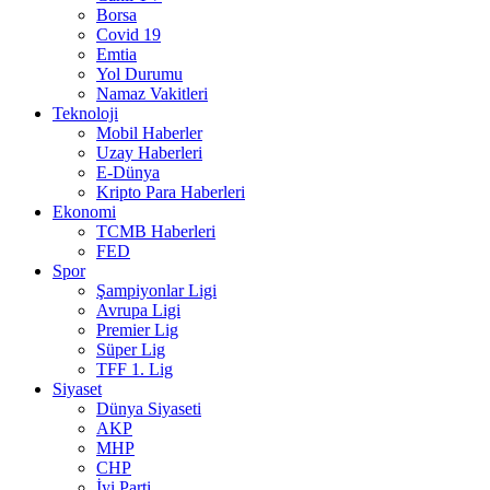
Borsa
Covid 19
Emtia
Yol Durumu
Namaz Vakitleri
Teknoloji
Mobil Haberler
Uzay Haberleri
E-Dünya
Kripto Para Haberleri
Ekonomi
TCMB Haberleri
FED
Spor
Şampiyonlar Ligi
Avrupa Ligi
Premier Lig
Süper Lig
TFF 1. Lig
Siyaset
Dünya Siyaseti
AKP
MHP
CHP
İyi Parti