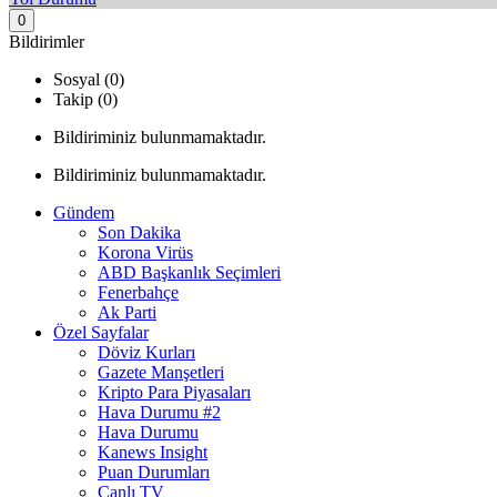
0
Bildirimler
Sosyal (0)
Takip (0)
Bildiriminiz bulunmamaktadır.
Bildiriminiz bulunmamaktadır.
Gündem
Son Dakika
Korona Virüs
ABD Başkanlık Seçimleri
Fenerbahçe
Ak Parti
Özel Sayfalar
Döviz Kurları
Gazete Manşetleri
Kripto Para Piyasaları
Hava Durumu #2
Hava Durumu
Kanews Insight
Puan Durumları
Canlı TV