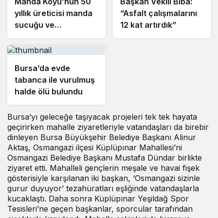
Manda Köyü’nün 50
Başkan Vekili Biba:
yıllık üreticisi manda
“Asfalt çalışmalarını
sucuğu ve
12 kat artırdık”
yoğurduyla fark
oluşturdu
Bursa’da evde
tabanca ile vurulmuş
halde ölü bulundu
Bursa’yı geleceğe taşıyacak projeleri tek tek hayata
geçirirken mahalle ziyaretleriyle vatandaşları da birebir
dinleyen Bursa Büyükşehir Belediye Başkanı Alinur
Aktaş, Osmangazi ilçesi Küplüpınar Mahallesi’ni
Osmangazi Belediye Başkanı Mustafa Dündar birlikte
ziyaret etti. Mahalleli gençlerin meşale ve havai fişek
gösterisiyle karşılanan iki başkan, ‘Osmangazi sizinle
gurur duyuyor’ tezahüratları eşliğinde vatandaşlarla
kucaklaştı. Daha sonra Küplüpınar Yeşildağ Spor
Tesisleri’ne geçen başkanlar, sporcular tarafından