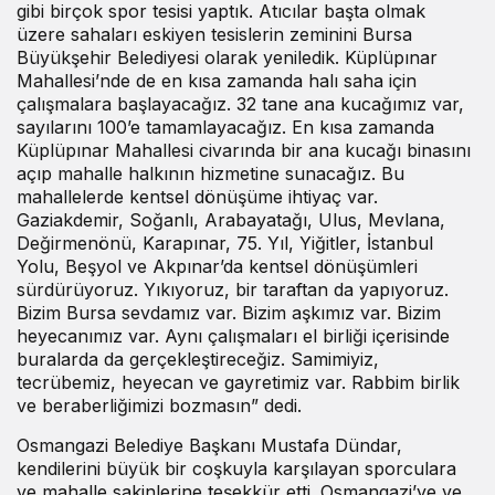
gibi birçok spor tesisi yaptık. Atıcılar başta olmak
üzere sahaları eskiyen tesislerin zeminini Bursa
Büyükşehir Belediyesi olarak yeniledik. Küplüpınar
Mahallesi’nde de en kısa zamanda halı saha için
çalışmalara başlayacağız. 32 tane ana kucağımız var,
sayılarını 100’e tamamlayacağız. En kısa zamanda
Küplüpınar Mahallesi civarında bir ana kucağı binasını
açıp mahalle halkının hizmetine sunacağız. Bu
mahallelerde kentsel dönüşüme ihtiyaç var.
Gaziakdemir, Soğanlı, Arabayatağı, Ulus, Mevlana,
Değirmenönü, Karapınar, 75. Yıl, Yiğitler, İstanbul
Yolu, Beşyol ve Akpınar’da kentsel dönüşümleri
sürdürüyoruz. Yıkıyoruz, bir taraftan da yapıyoruz.
Bizim Bursa sevdamız var. Bizim aşkımız var. Bizim
heyecanımız var. Aynı çalışmaları el birliği içerisinde
buralarda da gerçekleştireceğiz. Samimiyiz,
tecrübemiz, heyecan ve gayretimiz var. Rabbim birlik
ve beraberliğimizi bozmasın” dedi.
Osmangazi Belediye Başkanı Mustafa Dündar,
kendilerini büyük bir coşkuyla karşılayan sporculara
ve mahalle sakinlerine teşekkür etti. Osmangazi’ye ve