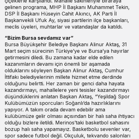
çiçeklerle karşılandı. Mahalle sakinleriyle biraraya
gelinen programa, MHP İl Başkanı Muhammet Tekin,
DSP İl Başkanı Hüseyin Cahit Akıncı, AK Parti İl
Başkanvekili Ufuk Ay, siyasi partilerin ilçe başkanları,
meclis üyeleri, muhtarlar ve vatandaşlar da katıldı.
“Bizim Bursa sevdamız var”
Bursa Büyükşehir Belediye Başkanı Alinur Aktaş, 31
Mart seçim sürecinin Türkiye’ye ve Bursa’ya hayırlar
getirmesini diledi. Bu zamana kadar elde edilen
kazanımların devamı için önemli bir aşamada
olduklarını söyleyen Başkan Alinur Aktaş, Cumhur
İttifakı belediyelerinin millete hizmet etme derdinde
olduğunu belirtti. Her zaman bir genci daha hayata
kazandırmayı, mahallelere yeni tesisler kazandırmayı
düşündüklerini anlatan Başkan Aktaş, “Yeşildağ Spor
Kulübümüzün sporcuları Soğanlı’da hazırlıklarını
yapıyor. A takım orada devam edebilir ama
kulübümüze gelir olması açısından bir halı saha ihtiyacı
olduğu bizlere iletildi. Merinos’taki basketbol sahasını
bozup halı saha yapamayız. Basketbolu sevenler var,
spor sadece futbol değil. Okçuluk, tekvando salonları