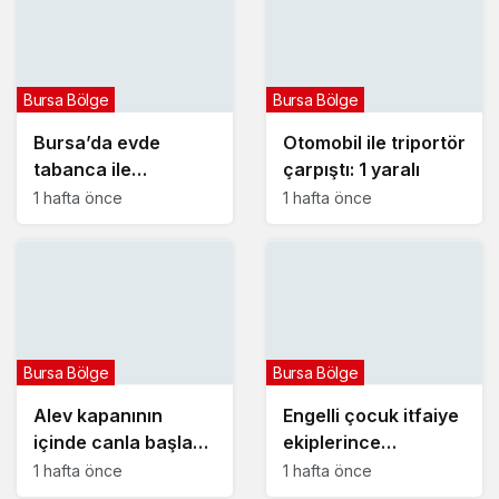
Bursa Bölge
Bursa Bölge
Bursa’da evde
Otomobil ile triportör
tabanca ile
çarpıştı: 1 yaralı
vurulmuş halde ölü
1 hafta önce
1 hafta önce
bulundu
Bursa Bölge
Bursa Bölge
Alev kapanının
Engelli çocuk itfaiye
içinde canla başla
ekiplerince
mücadele ettiler:
yangından kurtarıldı
1 hafta önce
1 hafta önce