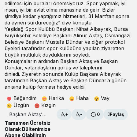
edilmesi için buraları önemsiyoruz. Spor yapmak, iyi
insan, iyi bir evlat olma manasına da gelir. Bizler
şimdiye kadar yaptığımız hizmetleri, 31 Mart’tan sonra
da aynen sürdüreceğiz” diye konuştu.
Yeşildağ Spor Kulübü Başkanı Nihat Albayrak, Bursa
Büyükşehir Belediye Başkanı Alinur Aktaş, Osmangazi
Belediye Başkanı Mustafa Dündar ve diğer protokol
üyeleri tarafından spor kulübüne yapılan ziyaretten
büyük mutluluk duyduklarını söyledi.
Konuşmaların ardından Başkan Aktaş ve Başkan
Dündar, vatandaşların görüş ve taleplerini
dinledi. Ziyaretin sonunda Kulüp Başkanı Albayrak
tarafından Başkan Aktaş ve Başkan Dündar’a günün
anısına kulüp forması hediye edildi.
Beğendim
Harika
Haha
Vay
Üzgün
Kızgın
Başkan Aktaş’a
+
-
0
Paylaş
Küplüpınar’da
Tamamen Ücretsiz
coşkulu
Olarak Bültenimize
karşılama
Abone Olabilirsin