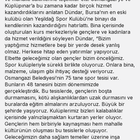
Küplüpınar’a bu zamana kadar birçok hizmet
kazandırdıklarını anlatan Dündar, Bursa’nın en eski
kulübü olan Yeşildağ Spor Kulübü’ne binayı da
kendilerinin kazandırdığını hatırlattı. Bina içerisinde
oluşturulan kurs merkezleriyle gençlere ve kadınlara
da hizmet verildiğini söyleyen Dündar, “Bizim
yaptığımız hizmetlere beşi bir yerde desek yanlış
olmaz. Herkese hitap eden yatırımlar yapıyoruz.
Elbette geleceğimiz olan gençler bizim önceliğimiz.
Spor kulüpleriyle sürekli birlikte oluyoruz. Onlara bina,
malzeme, ulaşım gibi ihtiyaç desteği veriyoruz.
Osmangazi Belediyesi’nin 75 tane spor tesisi var.
Bunların 48 tanesini bizim dönemimizde
gerçekleştirdik. Bu tesislerde, gençlerin boşta
durmamasını, kötü alışkanlıklardan uzak durmasını ve
buralarda eğitim almalarını arzuluyoruz. Büyük bir
şehirde yaşıyoruz. Kulüplerimiz bizleri kalabalıklar
içerisinde yalnızlaşmaktan kurtaran yerler oluyor.
Gençlerin hem birbiriyle kaynaşması hem mahalle
kültürünün oluşması bu tesislerle oluşuyor.
Geleceğimizin daha sağlam temeller üzerine inşa