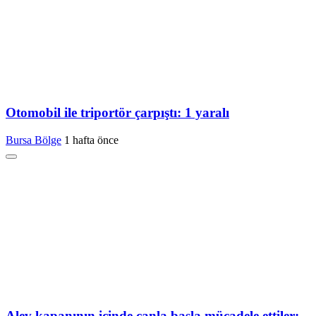
Otomobil ile triportör çarpıştı: 1 yaralı
Bursa Bölge
1 hafta önce
Alev kapanının içinde canla başla mücadele ettiler: