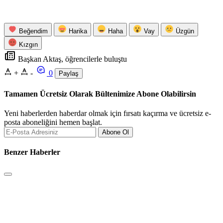
Beğendim
Harika
Haha
Vay
Üzgün
Kızgın
Başkan Aktaş, öğrencilerle buluştu
+
-
0
Paylaş
Tamamen Ücretsiz Olarak Bültenimize Abone Olabilirsin
Yeni haberlerden haberdar olmak için fırsatı kaçırma ve ücretsiz e-
posta aboneliğini hemen başlat.
Abone Ol
Benzer Haberler