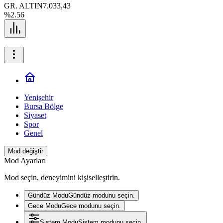
GR. ALTIN
7.033,43
%2.56
Yenişehir
Bursa Bölge
Siyaset
Spor
Genel
Mod değiştir
Mod Ayarları
Mod seçin, deneyimini kişiselleştirin.
Gündüz Modu
Gündüz modunu seçin.
Gece Modu
Gece modunu seçin.
Sistem Modu
Sistem modunu seçin.