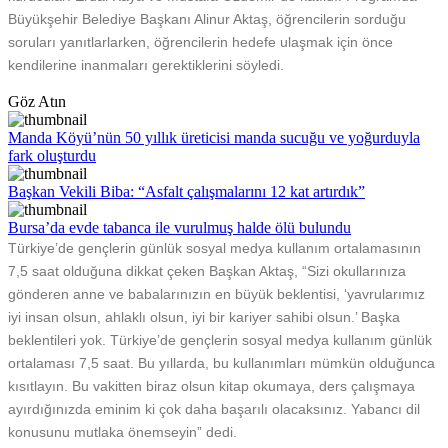
Büyükşehir Belediye Başkanı Alinur Aktaş, öğrencilerin sorduğu
soruları yanıtlarlarken, öğrencilerin hedefe ulaşmak için önce
kendilerine inanmaları gerektiklerini söyledi.
Göz Atın
Manda Köyü’nün 50 yıllık üreticisi manda sucuğu ve yoğurduyla
fark oluşturdu
Başkan Vekili Biba: “Asfalt çalışmalarını 12 kat artırdık”
Bursa’da evde tabanca ile vurulmuş halde ölü bulundu
Türkiye’de gençlerin günlük sosyal medya kullanım ortalamasının
7,5 saat olduğuna dikkat çeken Başkan Aktaş, “Sizi okullarınıza
gönderen anne ve babalarınızın en büyük beklentisi, ‘yavrularımız
iyi insan olsun, ahlaklı olsun, iyi bir kariyer sahibi olsun.’ Başka
beklentileri yok. Türkiye’de gençlerin sosyal medya kullanım günlük
ortalaması 7,5 saat. Bu yıllarda, bu kullanımları mümkün olduğunca
kısıtlayın. Bu vakitten biraz olsun kitap okumaya, ders çalışmaya
ayırdığınızda eminim ki çok daha başarılı olacaksınız. Yabancı dil
konusunu mutlaka önemseyin” dedi.