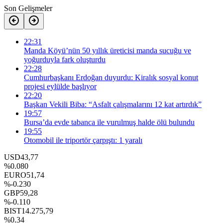
Son Gelişmeler
22:31
Manda Köyü’nün 50 yıllık üreticisi manda sucuğu ve
yoğurduyla fark oluşturdu
22:28
Cumhurbaşkanı Erdoğan duyurdu: Kiralık sosyal konut
projesi eylülde başlıyor
22:20
Başkan Vekili Biba: “Asfalt çalışmalarını 12 kat artırdık”
19:57
Bursa’da evde tabanca ile vurulmuş halde ölü bulundu
19:55
Otomobil ile triportör çarpıştı: 1 yaralı
USD
43,77
%0.080
EURO
51,74
%-0.230
GBP
59,28
%-0.110
BIST
14.275,79
%0.34