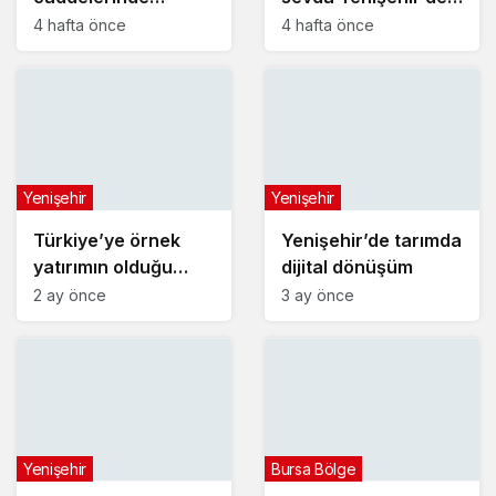
konforlu yolculuk
yeniden hayat buldu
4 hafta önce
4 hafta önce
Yenişehir
Yenişehir
Türkiye’ye örnek
Yenişehir’de tarımda
yatırımın olduğu
dijital dönüşüm
alana jandarma
2 ay önce
3 ay önce
karakolu yapılıyor
Yenişehir
Bursa Bölge