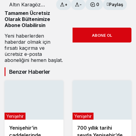
Altın Karagöz
+
-
0
Paylaş
Halk Dansları
Tamamen Ücretsiz
Yenişehir’de
Olarak Bültenimize
Abone Olabilirsin
Yeni haberlerden
ABONE OL
haberdar olmak için
fırsatı kaçırma ve
ücretsiz e-posta
aboneliğini hemen başlat.
Benzer Haberler
Yenişehir
Yenişehir
Yenişehir’in
700 yıllık tarihi
caddelerinde
sevda Yenişehir’de