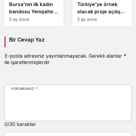
Bursa’nın ilk kadın
Türkiye’ye örnek
bandosu Yenişehir
olacak proje açılış
sokaklarında
gün sayıyor
3 ay önce
3 ay önce
Bir Cevap Yaz
E-posta adresiniz yayınlanmayacak.
Gerekli alanlar
*
ile işaretlenmişlerdir
YORUMUNUZ
*
0
/30 karakter