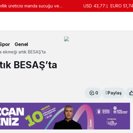
llık üreticisi manda sucuğu ve
USD
43,77
EURO
51,7
turdu
Spor
Genel
 ekmeği artık BESAŞ’ta
tık BESAŞ’ta
0
Paylaş