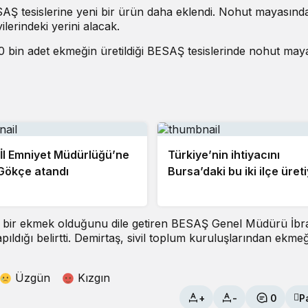
SAŞ tesislerine yeni bir ürün daha eklendi. Nohut mayasınd
erindeki yerini alacak.
0 bin adet ekmeğin üretildiği BESAŞ tesislerinde nohut ma
İl Emniyet Müdürlüğü’ne
Türkiye’nin ihtiyacını
Gökçe atandı
Bursa’daki bu iki ilçe üret
 bir ekmek olduğunu dile getiren BESAŞ Genel Müdürü İbr
ıldığı belirtti. Demirtaş, sivil toplum kuruluşlarından ekme
Üzgün
Kızgın
+
-
0
P