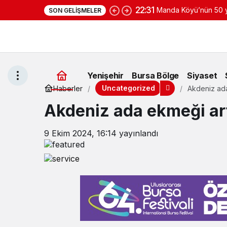
22:31
Manda Köyü’nün 50 yı
SON GELIŞMELER
yoğurduyla fark oluş
Yenişehir
Bursa Bölge
Siyaset
Uncategorized
Haberler
Akdeniz ada
Akdeniz ada ekmeği ar
9 Ekim 2024, 16:14
yayınlandı