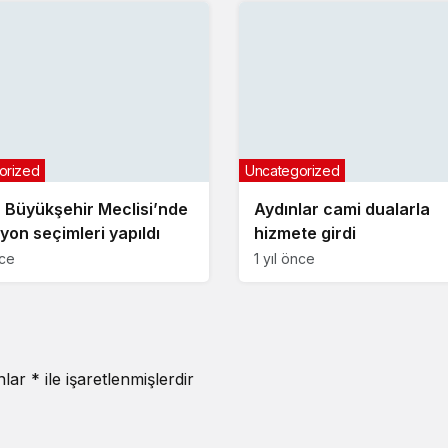
orized
Uncategorized
 Büyükşehir Meclisi’nde
Aydınlar cami dualarla
yon seçimleri yapıldı
hizmete girdi
nce
1 yıl önce
anlar
*
ile işaretlenmişlerdir