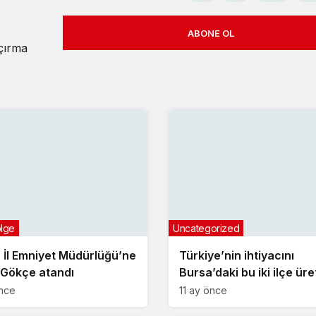
ABONE OL
açırma
ölge
Uncategorized
 İl Emniyet Müdürlüğü’ne
Türkiye’nin ihtiyacını
 Gökçe atandı
Bursa’daki bu iki ilçe üre
önce
11 ay önce