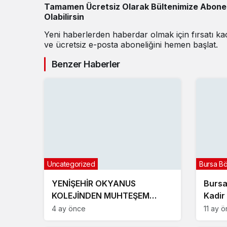
Tamamen Ücretsiz Olarak Bültenimize Abone
Olabilirsin
Yeni haberlerden haberdar olmak için fırsatı k
ve ücretsiz e-posta aboneliğini hemen başlat.
Benzer Haberler
Uncategorized
Bursa B
YENİŞEHİR OKYANUS
Bursa
KOLEJİNDEN MUHTEŞEM
Kadir
NEVRUZ ETKİNLİKLERİ
4 ay önce
11 ay 