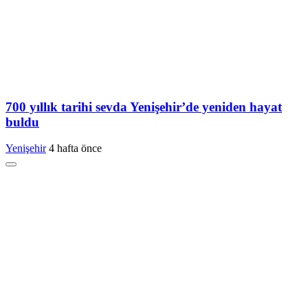
700 yıllık tarihi sevda Yenişehir’de yeniden hayat
buldu
Yenişehir
4 hafta önce