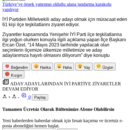
Türkiye’ye örnek yatırımın olduğu alana jandarma karakolu
yapılıyor
İYİ Partiden Milletvekili aday adayı olmak için müracaat eden
61 kişi ilçe teşkilatlarını ziyaret ediyor.
Ziyaretler kapsamında Yenişehir İYİ Parti ilçe teşkilatlarına
ilgi yoğun olurken konuyla ilgili açıklama yapan İlçe Başkanı
Ercan Özel, “14 Mayıs 2023 tarihinde yapılacak olan
seçimlerin ilçemize ülkemize milletimize ve aday
adaylarımıza hayırlı olmasını diliyorum” diye konuştu
Beğendim
Harika
Haha
Vay
Üzgün
Kızgın
ADAY ADAYLARINDAN İYİ PARTİYE ZİYARETLER
DEVAM EDİYOR
+
-
0
Paylaş
Tamamen Ücretsiz Olarak Bültenimize Abone Olabilirsin
Yeni haberlerden haberdar olmak için fırsatı kaçırma ve ücretsiz e-
posta aboneliğini hemen başlat.