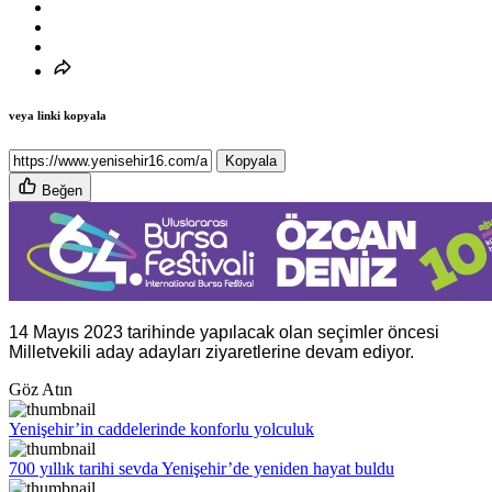
veya linki kopyala
Kopyala
Beğen
14 Mayıs 2023 tarihinde yapılacak olan seçimler öncesi
Milletvekili aday adayları ziyaretlerine devam ediyor.
Göz Atın
Yenişehir’in caddelerinde konforlu yolculuk
700 yıllık tarihi sevda Yenişehir’de yeniden hayat buldu