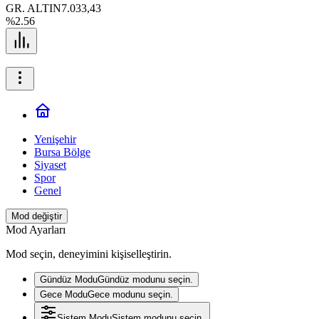
GR. ALTIN
7.033,43
%2.56
Yenişehir
Bursa Bölge
Siyaset
Spor
Genel
Mod değiştir
Mod Ayarları
Mod seçin, deneyimini kişiselleştirin.
Gündüz Modu
Gündüz modunu seçin.
Gece Modu
Gece modunu seçin.
Sistem Modu
Sistem modunu seçin.