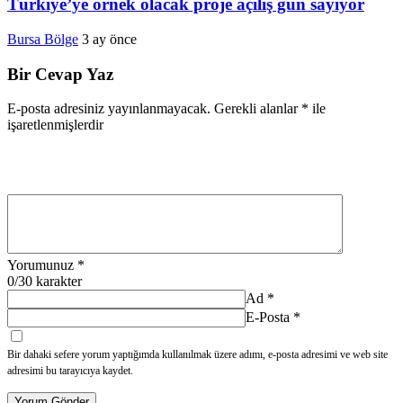
Türkiye’ye örnek olacak proje açılış gün sayıyor
Bursa Bölge
3 ay önce
Bir Cevap Yaz
E-posta adresiniz yayınlanmayacak.
Gerekli alanlar
*
ile
işaretlenmişlerdir
Yorumunuz
*
0
/30 karakter
Ad
*
E-Posta
*
Bir dahaki sefere yorum yaptığımda kullanılmak üzere adımı, e-posta adresimi ve web site
adresimi bu tarayıcıya kaydet.
Yorum Gönder