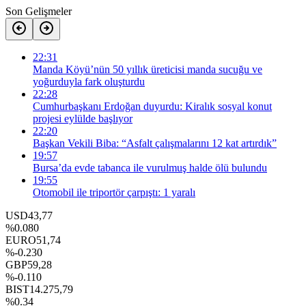
Son Gelişmeler
22:31
Manda Köyü’nün 50 yıllık üreticisi manda sucuğu ve
yoğurduyla fark oluşturdu
22:28
Cumhurbaşkanı Erdoğan duyurdu: Kiralık sosyal konut
projesi eylülde başlıyor
22:20
Başkan Vekili Biba: “Asfalt çalışmalarını 12 kat artırdık”
19:57
Bursa’da evde tabanca ile vurulmuş halde ölü bulundu
19:55
Otomobil ile triportör çarpıştı: 1 yaralı
USD
43,77
%0.080
EURO
51,74
%-0.230
GBP
59,28
%-0.110
BIST
14.275,79
%0.34