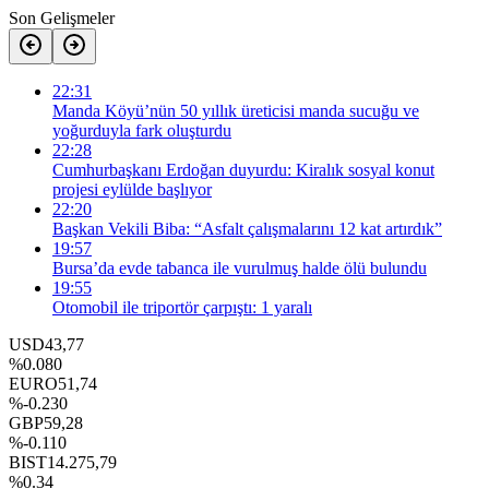
Son Gelişmeler
22:31
Manda Köyü’nün 50 yıllık üreticisi manda sucuğu ve
yoğurduyla fark oluşturdu
22:28
Cumhurbaşkanı Erdoğan duyurdu: Kiralık sosyal konut
projesi eylülde başlıyor
22:20
Başkan Vekili Biba: “Asfalt çalışmalarını 12 kat artırdık”
19:57
Bursa’da evde tabanca ile vurulmuş halde ölü bulundu
19:55
Otomobil ile triportör çarpıştı: 1 yaralı
USD
43,77
%0.080
EURO
51,74
%-0.230
GBP
59,28
%-0.110
BIST
14.275,79
%0.34