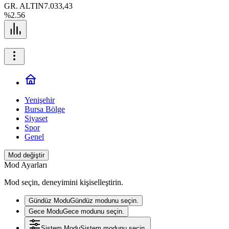
GR. ALTIN
7.033,43
%2.56
Yenişehir
Bursa Bölge
Siyaset
Spor
Genel
Mod değiştir
Mod Ayarları
Mod seçin, deneyimini kişiselleştirin.
Gündüz Modu
Gündüz modunu seçin.
Gece Modu
Gece modunu seçin.
Sistem Modu
Sistem modunu seçin.