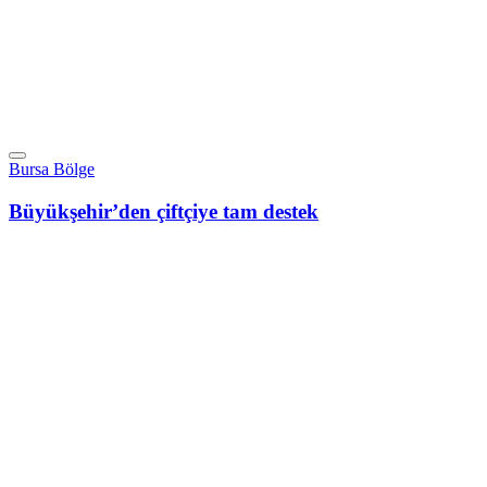
Bursa Bölge
Büyükşehir’den çiftçiye tam destek