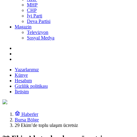
MHP
CHP
İyi Parti
Deva Partisi
Magazin
Televizyon
Sosyal Medya
Yazarlarımız
Künye
Hesabım
Gizlilik politikası
İletişim
Haberler
Bursa Bölge
29 Ekim’de toplu ulaşım ücretsiz