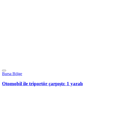
Bursa Bölge
Otomobil ile triportör çarpıştı: 1 yaralı