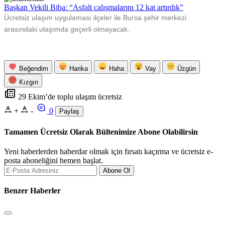
Başkan Vekili Biba: “Asfalt çalışmalarını 12 kat artırdık”
Ücretsiz ulaşım uygulaması ilçeler ile Bursa şehir merkezi
arasındaki ulaşımda geçerli olmayacak.
Beğendim
Harika
Haha
Vay
Üzgün
Kızgın
29 Ekim’de toplu ulaşım ücretsiz
+
-
0
Paylaş
Tamamen Ücretsiz Olarak Bültenimize Abone Olabilirsin
Yeni haberlerden haberdar olmak için fırsatı kaçırma ve ücretsiz e-
posta aboneliğini hemen başlat.
Abone Ol
Benzer Haberler