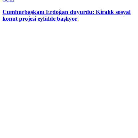
Cumhurbaşkanı Erdoğan duyurdu: Kiralık sosyal
konut projesi eylülde başlıyor