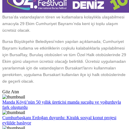
Bursa’da vatandaşların tören ve kutlamalara kolaylıkla ulaşabilmesi
amacıyla 29 Ekim Cumhuriyet Bayramı’nda kent içi toplu ulaşım
ücretsiz olacak.
Bursa Büyükşehir Belediyesi’nden yapılan açıklamada; Cumhuriyet
Bayramı kutlama ve etkinliklerin coşkulu kalabalıklarla yapılabilmesi
için BursaRay, Burulaş otobüsleri ve tüm Özel Halk otobüslerinde 29
Ekim günü ulaşımın ücretsiz olacağı belirtildi. Ücretsiz uygulamadan
yararlanmak için de vatandaşların Bursakart’larını kullanmaları
gerekirken, uygulama Bursakart kullanılan ilçe içi halk otobüslerinde
de geçerli olacak.
Göz Atın
Manda Köyü’nün 50 yıllık üreticisi manda sucuğu ve yoğurduyla
fark oluşturdu
Cumhurbaşkanı Erdoğan duyurdu: Kiralık sosyal konut projesi
eylülde başlıyor