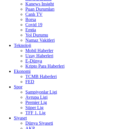
Kanews Insight
Puan Durumları
Canlı TV
Borsa
Covid 19
Emtia
Yol Durumu
Namaz Vakitleri
Teknoloji
Mobil Haberler
Uzay Haberleri
E-Dünya
Kripto Para Haberleri
Ekonomi
TCMB Haberleri
FED
Spor
Şampiyonlar Ligi
Avrupa Ligi
Premier Lig
Süper Lig
TFF 1. Lig
Siyaset
Dünya Siyaseti
AKP