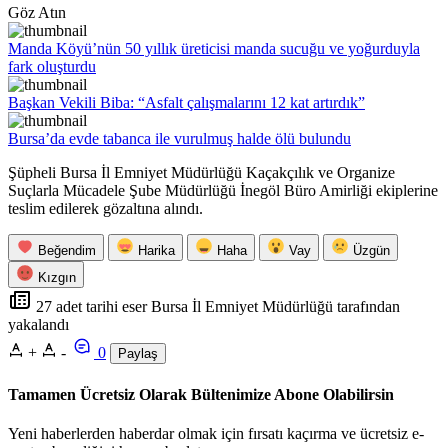
Göz Atın
Manda Köyü’nün 50 yıllık üreticisi manda sucuğu ve yoğurduyla
fark oluşturdu
Başkan Vekili Biba: “Asfalt çalışmalarını 12 kat artırdık”
Bursa’da evde tabanca ile vurulmuş halde ölü bulundu
Şüpheli Bursa İl Emniyet Müdürlüğü Kaçakçılık ve Organize
Suçlarla Mücadele Şube Müdürlüğü İnegöl Büro Amirliği ekiplerine
teslim edilerek gözaltına alındı.
Beğendim
Harika
Haha
Vay
Üzgün
Kızgın
27 adet tarihi eser Bursa İl Emniyet Müdürlüğü tarafından
yakalandı
+
-
0
Paylaş
Tamamen Ücretsiz Olarak Bültenimize Abone Olabilirsin
Yeni haberlerden haberdar olmak için fırsatı kaçırma ve ücretsiz e-