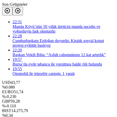
Son Gelişmeler
22:31
Manda Köyü’nün 50 yıllık üreticisi manda sucuğu ve
yoğurduyla fark oluşturdu
22:28
Cumhurbaşkanı Erdoğan duyurdu: Kiralık sosyal konut
projesi eylülde başlıyor
22:20
Başkan Vekili Biba: “Asfalt çalışmalarını 12 kat artırdık”
19:57
Bursa’da evde tabanca ile vurulmuş halde ölü bulundu
19:55
Otomobil ile triportör çarpıştı: 1 yaralı
USD
43,77
%0.080
EURO
51,74
%-0.230
GBP
59,28
%-0.110
BIST
14.275,79
%0.34