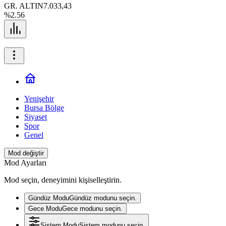
GR. ALTIN
7.033,43
%2.56
Yenişehir
Bursa Bölge
Siyaset
Spor
Genel
Mod değiştir
Mod Ayarları
Mod seçin, deneyimini kişiselleştirin.
Gündüz Modu
Gündüz modunu seçin.
Gece Modu
Gece modunu seçin.
Sistem Modu
Sistem modunu seçin.