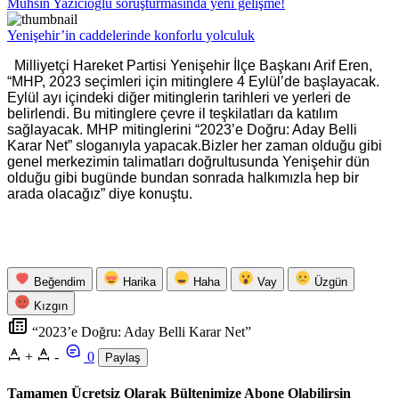
Muhsin Yazıcıoğlu soruşturmasında yeni gelişme!
Yenişehir’in caddelerinde konforlu yolculuk
Milliyetçi Hareket Partisi Yenişehir İlçe Başkanı Arif Eren,
“MHP, 2023 seçimleri için mitinglere 4 Eylül’de başlayacak.
Eylül ayı içindeki diğer mitinglerin tarihleri ve yerleri de
belirlendi. Bu mitinglere çevre il teşkilatları da katılım
sağlayacak. MHP mitinglerini “2023’e Doğru: Aday Belli
Karar Net” sloganıyla yapacak.Bizler her zaman olduğu gibi
genel merkezimin talimatları doğrultusunda Yenişehir dün
olduğu gibi bugünde bundan sonrada halkımızla hep bir
arada olacağız” diye konuştu.
Beğendim
Harika
Haha
Vay
Üzgün
Kızgın
“2023’e Doğru: Aday Belli Karar Net”
+
-
0
Paylaş
Tamamen Ücretsiz Olarak Bültenimize Abone Olabilirsin