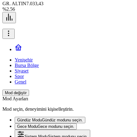
GR. ALTIN
7.033,43
%2.56
Yenişehir
Bursa Bölge
Siyaset
Spor
Genel
Mod değiştir
Mod Ayarları
Mod seçin, deneyimini kişiselleştirin.
Gündüz Modu
Gündüz modunu seçin.
Gece Modu
Gece modunu seçin.
Sistem Modu
Sistem modunu seçin.