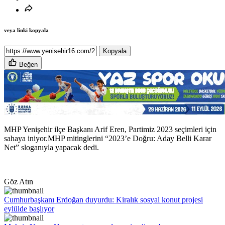
veya linki kopyala
Kopyala
Beğen
MHP Yenişehir ilçe Başkanı Arif Eren, Partimiz 2023 seçimleri için
sahaya iniyor.MHP mitinglerini “2023’e Doğru: Aday Belli Karar
Net” sloganıyla yapacak dedi.
Göz Atın
Cumhurbaşkanı Erdoğan duyurdu: Kiralık sosyal konut projesi
eylülde başlıyor