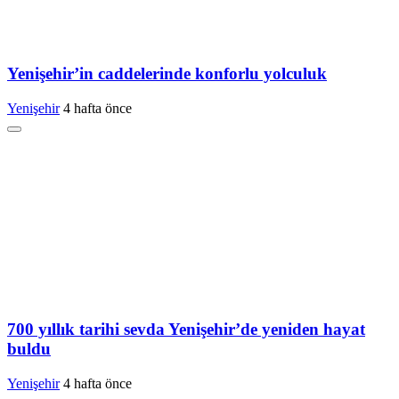
Yenişehir’in caddelerinde konforlu yolculuk
Yenişehir
4 hafta önce
700 yıllık tarihi sevda Yenişehir’de yeniden hayat
buldu
Yenişehir
4 hafta önce