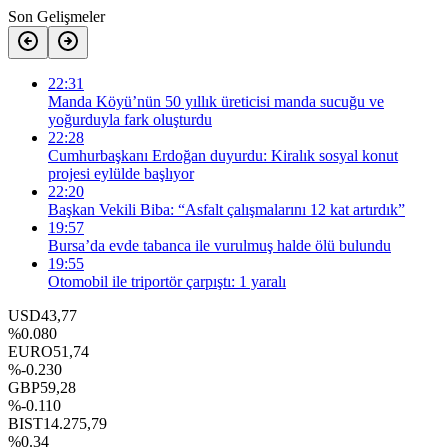
Son Gelişmeler
22:31
Manda Köyü’nün 50 yıllık üreticisi manda sucuğu ve
yoğurduyla fark oluşturdu
22:28
Cumhurbaşkanı Erdoğan duyurdu: Kiralık sosyal konut
projesi eylülde başlıyor
22:20
Başkan Vekili Biba: “Asfalt çalışmalarını 12 kat artırdık”
19:57
Bursa’da evde tabanca ile vurulmuş halde ölü bulundu
19:55
Otomobil ile triportör çarpıştı: 1 yaralı
USD
43,77
%0.080
EURO
51,74
%-0.230
GBP
59,28
%-0.110
BIST
14.275,79
%0.34