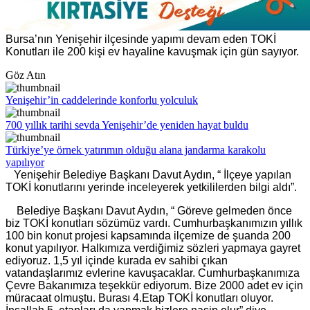
Bursa’nın Yenişehir ilçesinde yapımı devam eden TOKİ
Konutları ile 200 kişi ev hayaline kavuşmak için gün sayıyor.
Göz Atın
Yenişehir’in caddelerinde konforlu yolculuk
700 yıllık tarihi sevda Yenişehir’de yeniden hayat buldu
Türkiye’ye örnek yatırımın olduğu alana jandarma karakolu
yapılıyor
Yenişehir Belediye Başkanı Davut Aydın, “ İlçeye yapılan
TOKİ konutlarını yerinde inceleyerek yetkililerden bilgi aldı”.
Belediye Başkanı Davut Aydın, “ Göreve gelmeden önce
biz TOKİ konutları sözümüz vardı. Cumhurbaşkanımızın yıllık
100 bin konut projesi kapsamında ilçemize de şuanda 200
konut yapılıyor. Halkımıza verdiğimiz sözleri yapmaya gayret
ediyoruz. 1,5 yıl içinde kurada ev sahibi çıkan
vatandaşlarımız evlerine kavuşacaklar. Cumhurbaşkanımıza
Çevre Bakanımıza teşekkür ediyorum. Bize 2000 adet ev için
müracaat olmuştu. Burası 4.Etap TOKİ konutları oluyor.