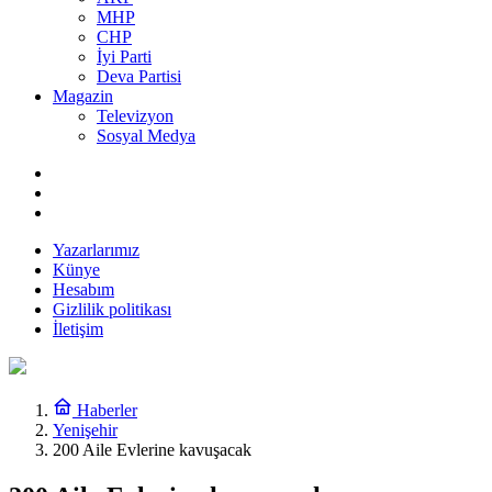
MHP
CHP
İyi Parti
Deva Partisi
Magazin
Televizyon
Sosyal Medya
Yazarlarımız
Künye
Hesabım
Gizlilik politikası
İletişim
Haberler
Yenişehir
200 Aile Evlerine kavuşacak