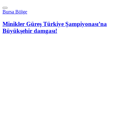
Bursa Bölge
Minikler Güreş Türkiye Şampiyonası’na
Büyükşehir damgası!