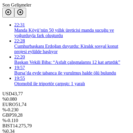
Son Gelişmeler
22:31
Manda Köyü’nün 50 yıllık üreticisi manda sucuğu ve
yoğurduyla fark oluşturdu
22:28
Cumhurbaşkanı Erdoğan duyurdu: Kiralık sosyal konut
projesi eylülde başlıyor
22:20
Başkan Vekili Biba: “Asfalt çalışmalarını 12 kat artırdık”
19:57
Bursa’da evde tabanca ile vurulmuş halde ölü bulundu
19:55
Otomobil ile triportör çarpıştı: 1 yaralı
USD
43,77
%0.080
EURO
51,74
%-0.230
GBP
59,28
%-0.110
BIST
14.275,79
%0.34