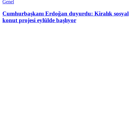
Genel
Cumhurbaşkanı Erdoğan duyurdu: Kiralık sosyal
konut projesi eylülde başlıyor