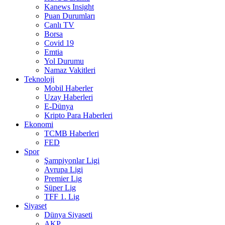
Kanews Insight
Puan Durumları
Canlı TV
Borsa
Covid 19
Emtia
Yol Durumu
Namaz Vakitleri
Teknoloji
Mobil Haberler
Uzay Haberleri
E-Dünya
Kripto Para Haberleri
Ekonomi
TCMB Haberleri
FED
Spor
Şampiyonlar Ligi
Avrupa Ligi
Premier Lig
Süper Lig
TFF 1. Lig
Siyaset
Dünya Siyaseti
AKP