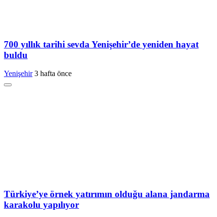
700 yıllık tarihi sevda Yenişehir’de yeniden hayat
buldu
Yenişehir
3 hafta önce
Türkiye’ye örnek yatırımın olduğu alana jandarma
karakolu yapılıyor