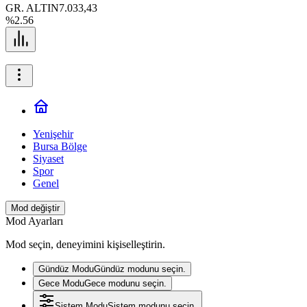
GR. ALTIN
7.033,43
%2.56
Yenişehir
Bursa Bölge
Siyaset
Spor
Genel
Mod değiştir
Mod Ayarları
Mod seçin, deneyimini kişiselleştirin.
Gündüz Modu
Gündüz modunu seçin.
Gece Modu
Gece modunu seçin.
Sistem Modu
Sistem modunu seçin.