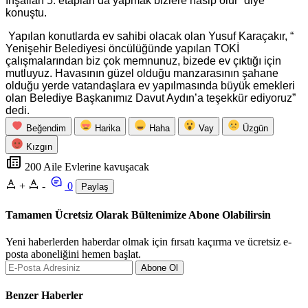
İnşallah 5. etapları da yapmak bizlere nasip olur” diye
konuştu.
Yapılan konutlarda ev sahibi olacak olan Yusuf Karaçakır, “
Yenişehir Belediyesi öncülüğünde yapılan TOKİ
çalışmalarından biz çok memnunuz, bizede ev çıktığı için
mutluyuz. Havasının güzel olduğu manzarasının şahane
olduğu yerde vatandaşlara ev yapılmasında büyük emekleri
olan Belediye Başkanımız Davut Aydın’a teşekkür ediyoruz”
dedi.
Beğendim
Harika
Haha
Vay
Üzgün
Kızgın
200 Aile Evlerine kavuşacak
+
-
0
Paylaş
Tamamen Ücretsiz Olarak Bültenimize Abone Olabilirsin
Yeni haberlerden haberdar olmak için fırsatı kaçırma ve ücretsiz e-
posta aboneliğini hemen başlat.
Abone Ol
Benzer Haberler