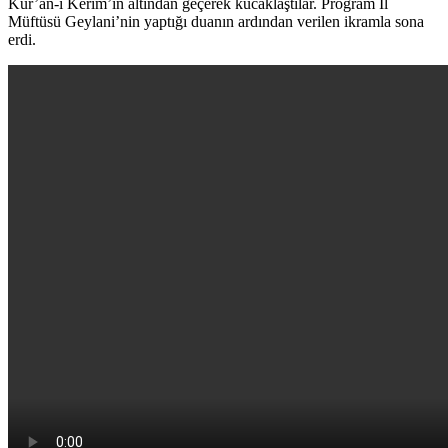
Kur’an-ı Kerim’in altından geçerek kucaklaştılar. Program İl
Müftüsü Geylani’nin yaptığı duanın ardından verilen ikramla sona
erdi.