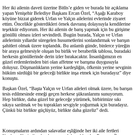
Her iki ailenin daveti üzerine Bitlis’e giden ve burada bir açıklama
yapan Yenişehir Belediye Başkanı Ercan Özel, “Aşağı Karaboy
köyüne bizzat giderek Urfan ve Yalçın ailelerini evlerinde ziyaret
ettim. Öncelikle gösterdikleri örnek davranış dolayısıyla kendilerine
teşekkür ediyorum. Her iki ailenin de barış yapmak için bu girişime
gönüllü olması izleri sevindirdi. Bugün burada, Yalçın ve Urfan
ailelerinin yıllardır süregelen husumetlerini sonlandırmak ve barışın
şahitleri olmak üzere toplandık. Bu anlamlı günde, binlerce yüreğin
bir araya gelmesiyle oluşan bu birlik ve beraberlik tablosu, buradaki
herkesin gönüllerinde derin izler bırakacaktır. İnsanlığımızın en
güzel erdemlerinden biri olan affetme ve barışma duygusuyla
doluyuz. Düşmanlıkların yerine kardeşliğin, öfkenin yerine sevginin
hüküm sürdüğü bir geleceği birlikte inşa etmek için buradayız” diye
konuştu.
Başkan Özel, “Başta Yalçın ve Urfan aileleri olmak üzere, bu barışın
tesis edilmesinde emeği geçen herkese şükranlarımı sunuyorum.
Hep birlikte, daha güzel bir geleceğe yürümek, birbirimize sıkı
sıkıya sarılmak ve bu toprakları sevgiyle yoğurmak için buradayız.
Çünkü biz birlikte güçlüyüz, birlikte daha güzeliz” dedi.
Konuşmaların ardından salavatlar eşliğinde her iki aile fertleri