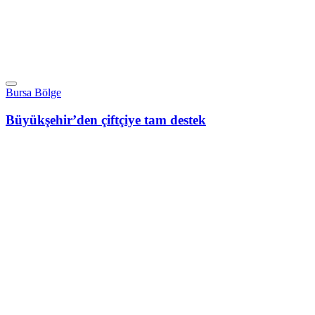
Bursa Bölge
Büyükşehir’den çiftçiye tam destek