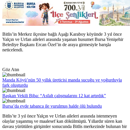
Bitlis’in Merkez ilçesine bağlı Aşağı Karaboy köyünde 3 yıl önce
Yalçın ve Urfan aileleri arasında yaşanan husumet Bursa Yenişehir
Belediye Başkanı Ercan Özel’in de araya girmesiyle barışla
neticelendi.
Göz Atın
Manda Köyü’nün 50 yıllık üreticisi manda sucuğu ve yoğurduyla
fark oluşturdu
Başkan Vekili Biba: “Asfalt çalışmalarını 12 kat artırdık”
Bursa’da evde tabanca ile vurulmuş halde ölü bulundu
Bitlis’te 3 yıl önce Yalçın ve Urfan aileleri arasında istenmeyen
olaylar yaşanmış ve maalesef kan dökülmüştü. Yıllardır süren kan
davası yürütülen girişimler sonucunda Bitlis merkezinde bulunan bir