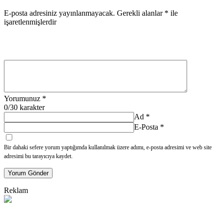
E-posta adresiniz yayınlanmayacak.
Gerekli alanlar
*
ile
işaretlenmişlerdir
Yorumunuz
*
0
/30 karakter
Ad
*
E-Posta
*
Bir dahaki sefere yorum yaptığımda kullanılmak üzere adımı, e-posta adresimi ve web site
adresimi bu tarayıcıya kaydet.
Yorum Gönder
Reklam