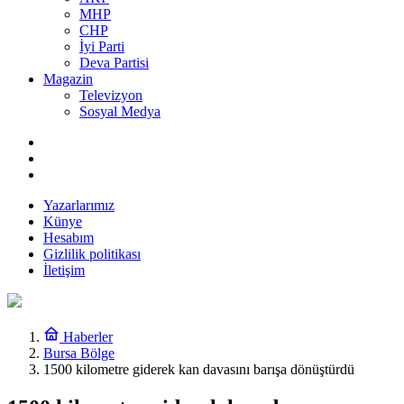
MHP
CHP
İyi Parti
Deva Partisi
Magazin
Televizyon
Sosyal Medya
Yazarlarımız
Künye
Hesabım
Gizlilik politikası
İletişim
Haberler
Bursa Bölge
1500 kilometre giderek kan davasını barışa dönüştürdü