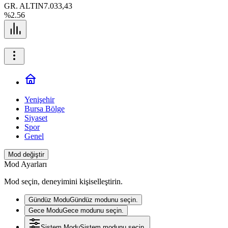
GR. ALTIN
7.033,43
%2.56
Yenişehir
Bursa Bölge
Siyaset
Spor
Genel
Mod değiştir
Mod Ayarları
Mod seçin, deneyimini kişiselleştirin.
Gündüz Modu
Gündüz modunu seçin.
Gece Modu
Gece modunu seçin.
Sistem Modu
Sistem modunu seçin.