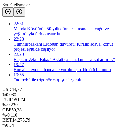
Son Gelişmeler
22:31
Manda Köyü’nün 50 yıllık üreticisi manda sucuğu ve
yoğurduyla fark oluşturdu
22:28
Cumhurbaşkanı Erdoğan duyurdu: Kiralık sosyal konut
projesi eylülde başlıyor
22:20
Başkan Vekili Biba: “Asfalt çalışmalarını 12 kat artırdık”
19:57
Bursa’da evde tabanca ile vurulmuş halde ölü bulundu
19:55
Otomobil ile triportör çarpıştı: 1 yaralı
USD
43,77
%0.080
EURO
51,74
%-0.230
GBP
59,28
%-0.110
BIST
14.275,79
%0.34