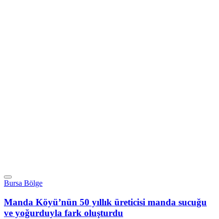
Bursa Bölge
Manda Köyü’nün 50 yıllık üreticisi manda sucuğu
ve yoğurduyla fark oluşturdu