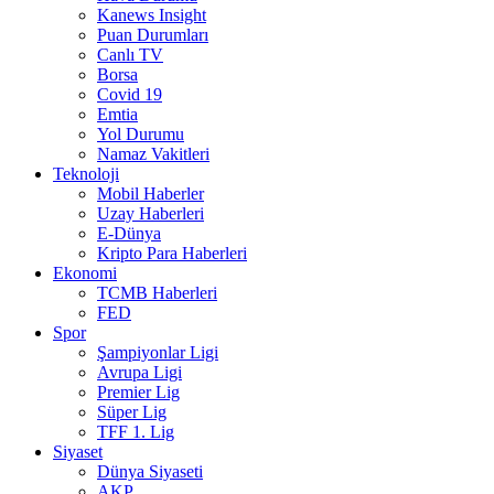
Kanews Insight
Puan Durumları
Canlı TV
Borsa
Covid 19
Emtia
Yol Durumu
Namaz Vakitleri
Teknoloji
Mobil Haberler
Uzay Haberleri
E-Dünya
Kripto Para Haberleri
Ekonomi
TCMB Haberleri
FED
Spor
Şampiyonlar Ligi
Avrupa Ligi
Premier Lig
Süper Lig
TFF 1. Lig
Siyaset
Dünya Siyaseti
AKP