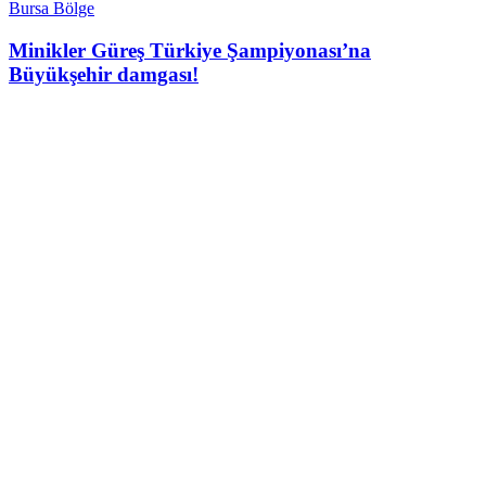
Bursa Bölge
Minikler Güreş Türkiye Şampiyonası’na
Büyükşehir damgası!